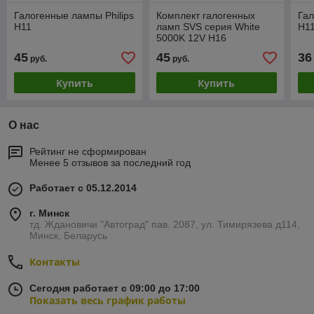
Галогенные лампы Philips
Комплект галогенных
Га
H11
ламп SVS серия White
H1
5000K 12V H16
19W+W5W White
45
45
36
руб.
руб.
Купить
Купить
О нас
Рейтинг не сформирован
Менее 5 отзывов за последний год
Работает с 05.12.2014
г. Минск
тд. Ждановичи "Автоград" пав. 2087, ул. Тимирязева д114,
Минск, Беларусь
Контакты
Сегодня работает с 09:00 до 17:00
Показать весь график работы