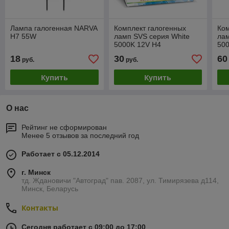
Лампа галогенная NARVA
Комплект галогенных
Ком
H7 55W
ламп SVS серия White
лам
5000K 12V H4
50
60/55W+W5W White
15
18
30
60
руб.
руб.
Купить
Купить
О нас
Рейтинг не сформирован
Менее 5 отзывов за последний год
Работает с 05.12.2014
г. Минск
тд. Ждановичи "Автоград" пав. 2087, ул. Тимирязева д114,
Минск, Беларусь
Контакты
Сегодня работает с 09:00 до 17:00