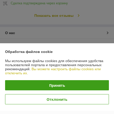
Сделка подтверждена через корзину
Показать все отзывы
О нас
Контакты
Обработка файлов cookie
Доставка и оплата
Мы используем файлы cookies для обеспечения удобства
пользователей портала и предоставления персональных
График работы
рекомендаций.
Вы можете настроить файлы cookies или
отключить их.
Полная версия сайта
Принять
Политика обработки cookies
Отклонить
Сайт создан на платформе Deal.by