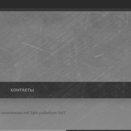
КОНТАКТЫ
галогенная mtf light palladium hb3