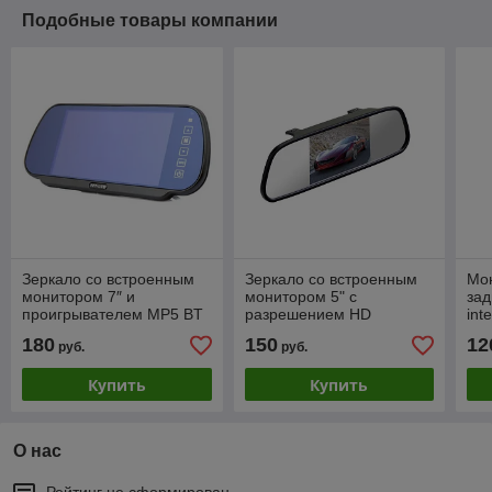
Подобные товары компании
Зеркало со встроенным
Зеркало со встроенным
Мо
монитором 7″ и
монитором 5" с
зад
проигрывателем MP5 BT
разрешением HD
int
interpower
180
150
12
руб.
руб.
Купить
Купить
О нас