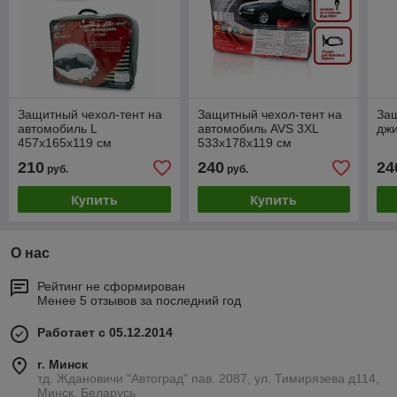
Защитный чехол-тент на
Защитный чехол-тент на
Защ
автомобиль L
автомобиль AVS 3XL
дж
457х165х119 см
533х178х119 см
210
240
24
руб.
руб.
Купить
Купить
О нас
Рейтинг не сформирован
Менее 5 отзывов за последний год
Работает с 05.12.2014
г. Минск
тд. Ждановичи "Автоград" пав. 2087, ул. Тимирязева д114,
Минск, Беларусь