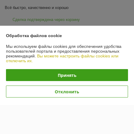
Всё быстро, качественно и хорошо
Сделка подтверждена через корзину
Показать все отзывы
Обработка файлов cookie
Мы используем файлы cookies для обеспечения удобства
пользователей портала и предоставления персональных
О нас
рекомендаций.
Вы можете настроить файлы cookies или
отключить их.
Контакты
Принять
Доставка и оплата
Отклонить
График работы
Полная версия сайта
Политика обработки cookies