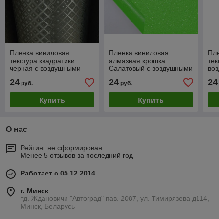
Пленка виниловая
Пленка виниловая
Пл
текстура квадратики
алмазная крошка
тек
черная с воздушными
Салатовый с воздушными
во
каналами
каналами
24
24
24
руб.
руб.
Купить
Купить
О нас
Рейтинг не сформирован
Менее 5 отзывов за последний год
Работает с 05.12.2014
г. Минск
тд. Ждановичи "Автоград" пав. 2087, ул. Тимирязева д114,
Минск, Беларусь