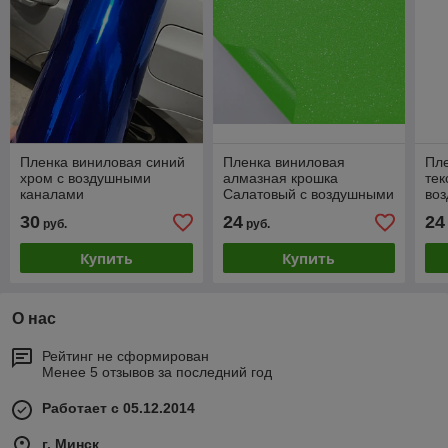
Пленка виниловая синий
Пленка виниловая
Пл
хром с воздушными
алмазная крошка
тек
каналами
Салатовый с воздушными
во
каналами
30
24
24
руб.
руб.
Купить
Купить
О нас
Рейтинг не сформирован
Менее 5 отзывов за последний год
Работает с 05.12.2014
г. Минск