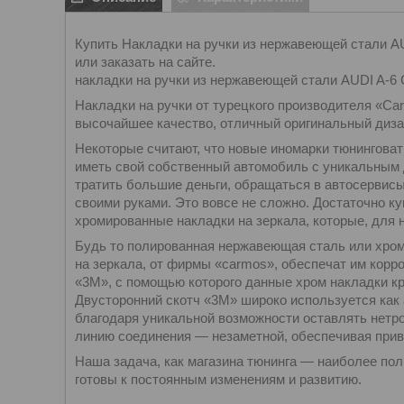
Купить Накладки на ручки из нержавеющей стали AU
или заказать на сайте.
накладки на ручки из нержавеющей стали AUDI A-6 
Накладки на ручки от турецкого производителя «Ca
высочайшее качество, отличный оригинальный дизай
Некоторые считают, что новые иномарки тюнинговат
иметь свой собственный автомобиль с уникальным д
тратить большие деньги, обращаться в автосервис
своими руками. Это вовсе не сложно. Достаточно к
хромированные накладки на зеркала, которые, для
Будь то полированная нержавеющая сталь или хром
на зеркала, от фирмы «carmos», обеспечат им корр
«3М», с помощью которого данные хром накладки кр
Двусторонний скотч «3М» широко используется ка
благодаря уникальной возможности оставлять нетр
линию соединения — незаметной, обеспечивая при
Наша задача, как магазина тюнинга — наиболее по
готовы к постоянным изменениям и развитию.