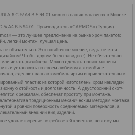
DI A-6 C-5/ A4 B-5 94-01 можно в наших магазинах в Минске
C-5/ A4 B-5 94-01. Производитель «CARMOS» (Турция).
rmos» — это лучшее предложение на рынке хром пакетов:
н, легкий монтаж, лучшая цена.
ь не обязательно. Это ошибочное мнение, ведь хочется
изайном! Чтобы другим было завидно :). Не обязательно
ы или искать дизайнера. Можно сделать тюнинг машины
упить и установить на своем любимом автомобиле
 начала, сделают ваш автомобиль ярким и привлекательным.
ированный пластик из которой изготовлены хром накладки
озионную стойкость и долговечность. А двусторонний скотч
епятся к зеркалам, обеспечат простоту при монтаже.
к альтернатива традиционным механическим методам монтажа
онутой и ровной поверхность соединяемых материалов, а
влекательный внешний вид изделий.
лное удовлетворение потребностей клиентов, поэтому мы