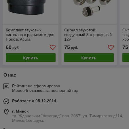
Комплект звуковых
Сигнал звуковой
Сиг
сигналов с разъeмом для
воздушный 3-х рожковый
воз
Honda, Acura
12v
хр
60
75
75
руб.
руб.
Купить
Купить
О нас
Рейтинг не сформирован
Менее 5 отзывов за последний год
Работает с 05.12.2014
г. Минск
тд. Ждановичи "Автоград" пав. 2087, ул. Тимирязева д114,
Минск, Беларусь