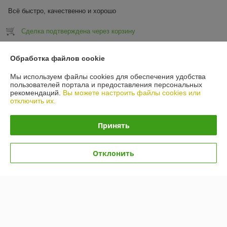
Всё быстро, качественно и хорошо
Сделка подтверждена через корзину
Показать все отзывы
Обработка файлов cookie
Мы используем файлы cookies для обеспечения удобства
пользователей портала и предоставления персональных
О нас
рекомендаций.
Вы можете настроить файлы cookies или
отключить их.
Контакты
Принять
Доставка и оплата
Отклонить
График работы
Полная версия сайта
Политика обработки cookies