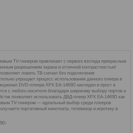
вым TV-тюнером привлекает с первого взгляда прекрасным
енным разрешением экрана и отличной контрастностью!
озволяет ловить ТВ-сигнал без подключения
ительно упрощает процесс использования данного плеера в
ункционал DVD-плеера XPX EA-1469D нагляден и прост в
ся с любого носителя благодаря широкому выбору портов и
ойстик позволяет использовать ДВД-плеер XPX EA-1469D как
ровым TV-тюнером — идеальный выбор среди плееров
лучаете портативный кинотеатр, телевизор и игротеку в
9D: