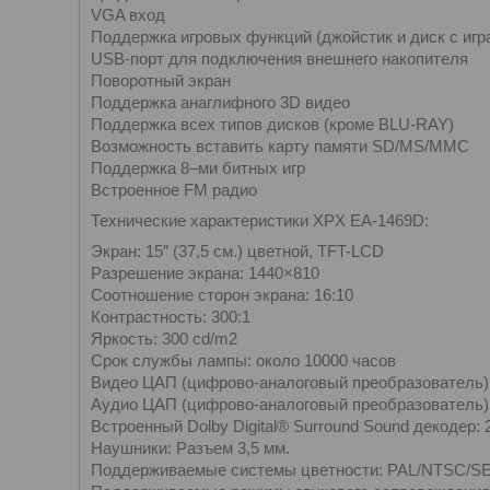
VGA вход
Поддержка игровых функций (джойстик и диск с игр
USB-порт для подключения внешнего накопителя
Поворотный экран
Поддержка анаглифного 3D видео
Поддержка всех типов дисков (кроме BLU-RAY)
Возможность вставить карту памяти SD/MS/MMC
Поддержка 8–ми битных игр
Встроенное FM радио
Технические характеристики XPX EA-1469D:
Экран: 15″ (37,5 см.) цветной, TFT-LCD
Разрешение экрана: 1440×810
Соотношение сторон экрана: 16:10
Контрастность: 300:1
Яркость: 300 cd/m2
Срок службы лампы: около 10000 часов
Видео ЦАП (цифрово-аналоговый преобразователь): 
Аудио ЦАП (цифрово-аналоговый преобразователь): 
Встроенный Dolby Digital® Surround Sound декодер: 
Наушники: Разъем 3,5 мм.
Поддерживаемые системы цветности: PAL/NTSC/