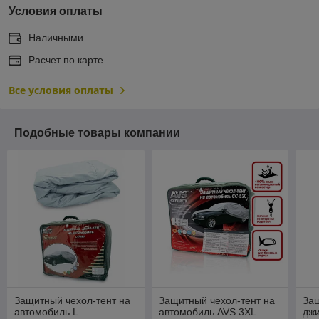
Условия оплаты
Наличными
Расчет по карте
Все условия оплаты
Подобные товары компании
Защитный чехол-тент на
Защитный чехол-тент на
Защ
автомобиль L
автомобиль AVS 3XL
дж