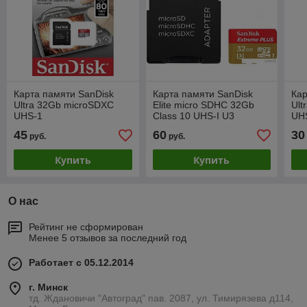
Карта памяти SanDisk
Карта памяти SanDisk
Кар
Ultra 32Gb microSDXC
Elite micro SDHC 32Gb
Ult
UHS-1
Class 10 UHS-I U3
UH
45
60
30
руб.
руб.
Купить
Купить
О нас
Рейтинг не сформирован
Менее 5 отзывов за последний год
Работает с 05.12.2014
г. Минск
тд. Ждановичи "Автоград" пав. 2087, ул. Тимирязева д114,