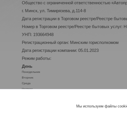
Общество с ограниченной ответственностью «Автоп
г. Минск, ул. Тимирязева, д.114-8
Дата регистрации в Торговом реестре/Реестре бытов
Номер в Торговом реестре/Реестре бытовых услуг: 
УНП: 193664948
Регистрационный орган: Минским горисполкомом
Дата регистрации компании: 05.01.2023
Режим работы:
День
Понедельник
Вторник
Среда
Четверг
Пятница
Суббота
Мы используем файлы cookie
Воскресенье