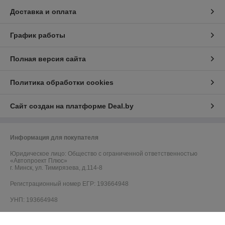
Доставка и оплата
График работы
Полная версия сайта
Политика обработки cookies
Сайт создан на платформе Deal.by
Информация для покупателя
Юридическое лицо:
Общество с ограниченной ответственностью
«Автопроект Плюс»
г. Минск, ул. Тимирязева, д.114-8
Регистрационный номер ЕГР: 193664948
УНП: 193664948
Регистрационный орган: Минским горисполкомом