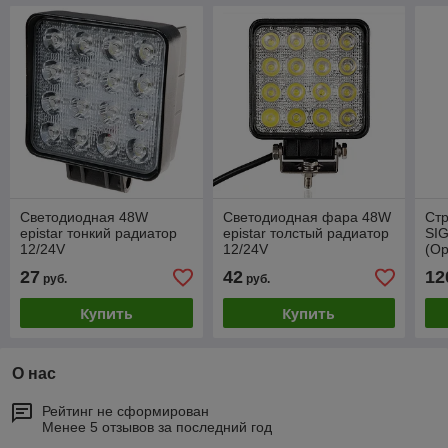
Светодиодная 48W
Светодиодная фара 48W
Ст
epistar тонкий радиатор
epistar толстый радиатор
SIG
12/24V
12/24V
(Ор
27
42
12
руб.
руб.
Купить
Купить
О нас
Рейтинг не сформирован
Менее 5 отзывов за последний год