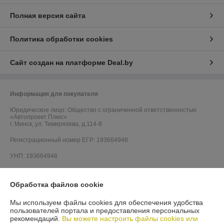
Полная версия сайта
Политика обработки cookies
Сайт создан на платформе Deal.by
Информация для покупателя
Юридическое лицо:
Общество с ограниченной ответственностью
«Автопроект Плюс»
г. Минск, ул. Тимирязева, д.114-8
Регистрационный номер ЕГР: 193664948
УНП: 193664948
Регистрационный орган: Минским горисполкомом
Обработка файлов cookie
Дата регистрации компании: 05.01.2023
Мы используем файлы cookies для обеспечения удобства
пользователей портала и предоставления персональных
рекомендаций.
Вы можете настроить файлы cookies или