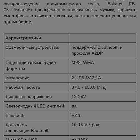
воспроизведение проигрываемого трека. Eplutus FB-
05 позволяет одновременно прослушивать музыку, заряжать
смартфон и отвечать на вызовы, не отвлекаясь от управления
автомобилем.
Характеристики:
Совместимые устройства:
поддержкой Bluethooth и
профиля A2DP
Поддерживаемые аудио
MP3, WMA
форматы
Интерфейс
2 USB 5V 2.1A
Рабочая частота
87.5 - 108.0 МГц
Диапазон напряжения
12-24V
Светодиодный LED дисплей
да
Bluetooth
V2.1
Дальность
10-15 метров
трансляции Bluetooth
Micro SD и USB
до 32Гб