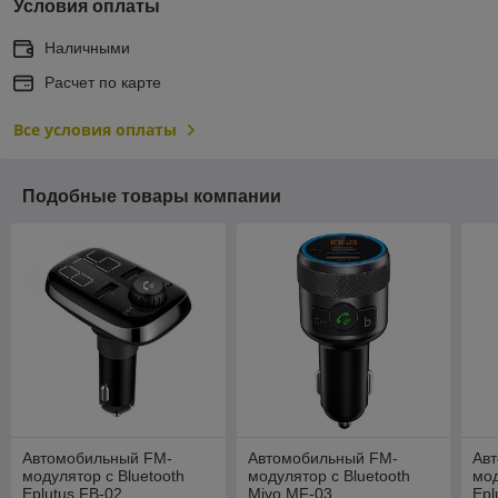
Условия оплаты
Наличными
Расчет по карте
Все условия оплаты
Подобные товары компании
Автомобильный FM-
Автомобильный FM-
Ав
модулятор с Bluetooth
модулятор с Bluetooth
мод
Eplutus FB-02
Mivo MF-03
Epl