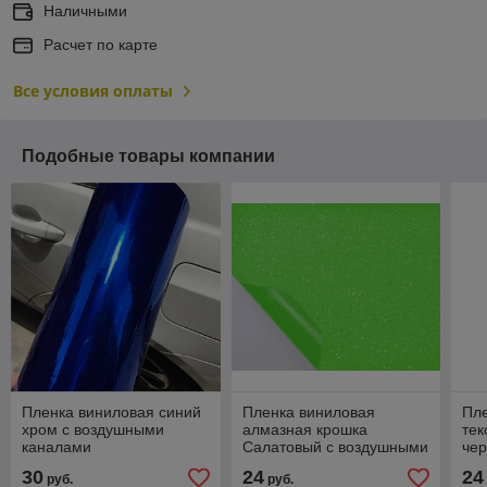
Наличными
Расчет по карте
Все условия оплаты
Подобные товары компании
Пленка виниловая синий
Пленка виниловая
Пл
хром с воздушными
алмазная крошка
тек
каналами
Салатовый с воздушными
че
каналами
ка
30
24
24
руб.
руб.