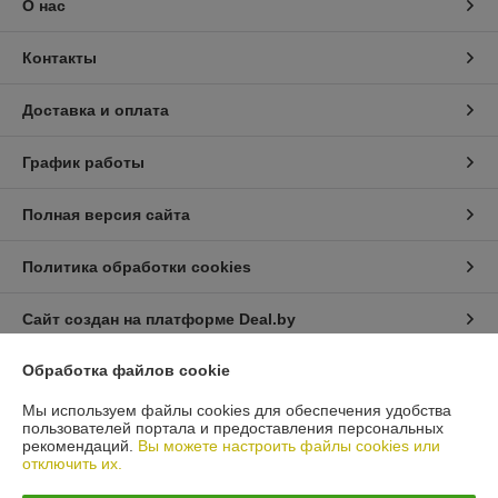
О нас
Контакты
Доставка и оплата
График работы
Полная версия сайта
Политика обработки cookies
Сайт создан на платформе Deal.by
Обработка файлов cookie
Информация для покупателя
Мы используем файлы cookies для обеспечения удобства
Юридическое лицо:
Общество с ограниченной ответственностью
пользователей портала и предоставления персональных
«Автопроект Плюс»
рекомендаций.
Вы можете настроить файлы cookies или
г. Минск, ул. Тимирязева, д.114-8
отключить их.
Регистрационный номер ЕГР: 193664948