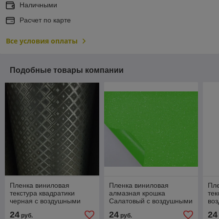
Наличными
Расчет по карте
Все условия оплаты
Подобные товары компании
Пленка виниловая
Пленка виниловая
Пл
текстура квадратики
алмазная крошка
тек
черная с воздушными
Салатовый с воздушными
во
каналами
каналами
24
24
24
руб.
руб.