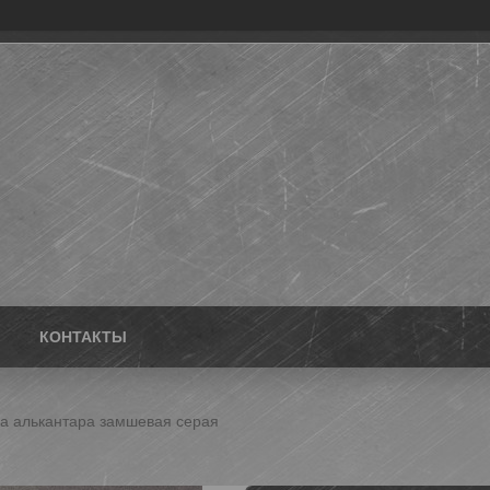
КОНТАКТЫ
а алькантара замшевая серая