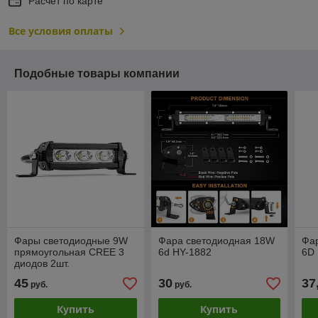
Расчет по карте
Все условия оплаты
Подобные товары компании
Фары светодиодные 9W
Фара светодиодная 18W
Фа
прямоугольная CREE 3
6d HY-1882
6D
диодов 2шт.
45
30
37
руб.
руб.
Купить
Купить