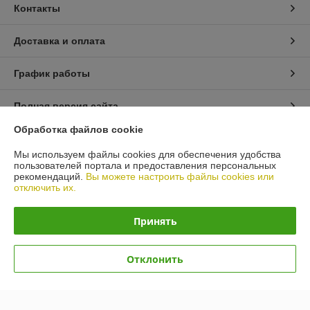
Контакты
Доставка и оплата
График работы
Полная версия сайта
Обработка файлов cookie
Политика обработки cookies
Мы используем файлы cookies для обеспечения удобства
пользователей портала и предоставления персональных
Сайт создан на платформе Deal.by
рекомендаций.
Вы можете настроить файлы cookies или
отключить их.
Информация для покупателя
Принять
Юридическое лицо:
Общество с ограниченной ответственностью
«Автопроект Плюс»
г. Минск, ул. Тимирязева, д.114-8
Отклонить
Регистрационный номер ЕГР: 193664948
УНП: 193664948