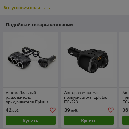
Все условия оплаты
Подобные товары компании
Автомобильный
Авто-разветвитель
Авт
разветвитель
прикуривателя Eplutus
при
прикуривателя Eplutus
FC-223
FC
FC-333
42
39
36
руб.
руб.
Купить
Купить