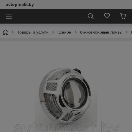
avtoproekt.by
Товары и услуги
Ксенон
би-ксеноновые линзы