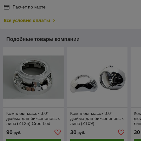
Расчет по карте
Все условия оплаты
Подобные товары компании
Комплект масок 3.0"
Комплект масок 3.0"
Ком
дюйма для биксеноновых
дюйма для биксеноновых
дю
линз (Z125) Cree Led
линз (Z109)
лин
90
30
30
руб.
руб.