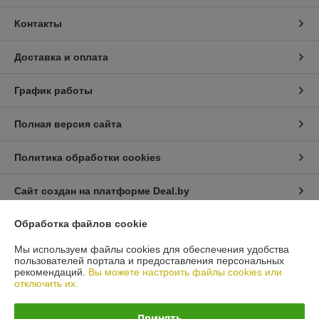
Контакты
Доставка и оплата
График работы
Полная версия сайта
Политика обработки cookies
Сайт создан на платформе Deal.by
Обработка файлов cookie
Информация для покупателя
Мы используем файлы cookies для обеспечения удобства
Юридическое лицо:
Общество с ограниченной ответственностью
пользователей портала и предоставления персональных
«Автопроект Плюс»
рекомендаций.
Вы можете настроить файлы cookies или
г. Минск, ул. Тимирязева, д.114-8
отключить их.
Регистрационный номер ЕГР: 193664948
Принять