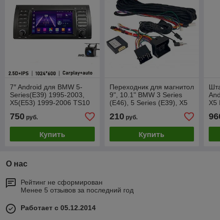
7″ Android для BMW 5-
Переходник для магнитол
Шт
Series(E39) 1995-2003,
9", 10.1" BMW 3 Series
And
X5(E53) 1999-2006 TS10
(E46), 5 Series (E39), X5
X5 
6/64Gb
(E53) Провода для БМВ
750
210
96
руб.
руб.
Е46, Е39, Е53
Купить
Купить
О нас
Рейтинг не сформирован
Менее 5 отзывов за последний год
Работает с 05.12.2014