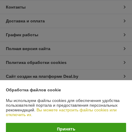
Контакты
Доставка и оплата
График работы
Полная версия сайта
Политика обработки cookies
Сайт создан на платформе Deal.by
Обработка файлов cookie
Информация для покупателя
Мы используем файлы cookies для обеспечения удобства
Юридическое лицо:
Общество с ограниченной ответственностью
пользователей портала и предоставления персональных
«Автопроект Плюс»
рекомендаций.
Вы можете настроить файлы cookies или
г. Минск, ул. Тимирязева, д.114-8
отключить их.
Регистрационный номер ЕГР: 193664948
Принять
УНП: 193664948