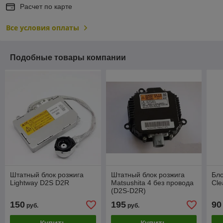
Расчет по карте
Все условия оплаты
Подобные товары компании
Штатный блок розжига
Штатный блок розжига
Бло
Lightway D2S D2R
Matsushita 4 без провода
Cle
(D2S-D2R)
LBCA00L0NX11652
150
195
90
руб.
руб.
Купить
Купить