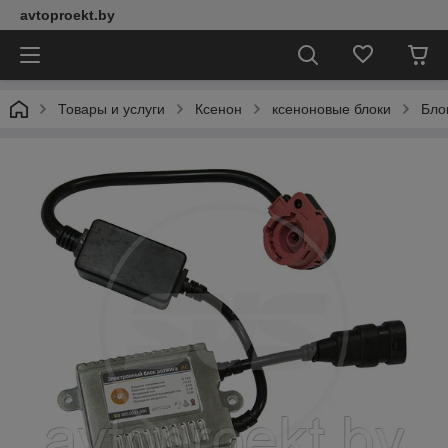
avtoproekt.by
Товары и услуги
Ксенон
ксеноновые блоки
Бло