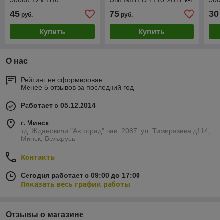
5000K 12V H16
UNLIMITED +110 % H7 к-т
50
19W+W5W White
12V 55W
60
45
75
30
руб.
руб.
Купить
Купить
О нас
Рейтинг не сформирован
Менее 5 отзывов за последний год
Работает с 05.12.2014
г. Минск
тд. Ждановичи "Автоград" пав. 2087, ул. Тимирязева д114,
Минск, Беларусь
Контакты
Сегодня работает с 09:00 до 17:00
Показать весь график работы
Отзывы о магазине