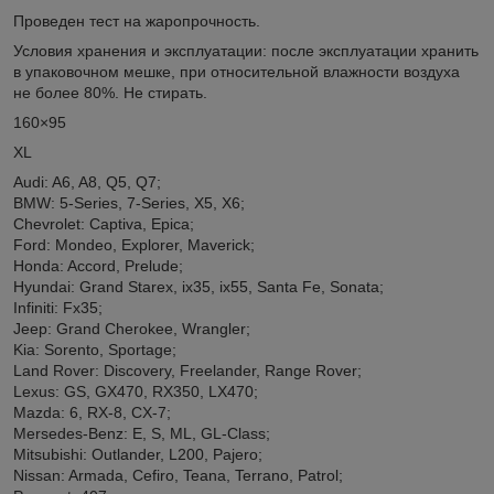
Проведен тест на жаропрочность.
Условия хранения и эксплуатации: после эксплуатации хранить
в упаковочном мешке, при относительной влажности воздуха
не более 80%. Не стирать.
160×95
XL
Audi: A6, A8, Q5, Q7;
BMW: 5-Series, 7-Series, X5, X6;
Chevrolet: Captiva, Epica;
Ford: Mondeo, Explorer, Maverick;
Honda: Accord, Prelude;
Hyundai: Grand Starex, ix35, ix55, Santa Fe, Sonata;
Infiniti: Fx35;
Jeep: Grand Cherokee, Wrangler;
Kia: Sorento, Sportage;
Land Rover: Discovery, Freelander, Range Rover;
Lexus: GS, GX470, RX350, LX470;
Mazda: 6, RX-8, CX-7;
Mersedes-Benz: E, S, ML, GL-Class;
Mitsubishi: Outlander, L200, Pajero;
Nissan: Armada, Cefiro, Teana, Terrano, Patrol;