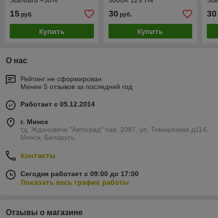
Standard +30%
5000K 12V H4
Sta
60/55W+W5W White
15
30
30
руб.
руб.
Купить
Купить
О нас
Рейтинг не сформирован
Менее 5 отзывов за последний год
Работает с 05.12.2014
г. Минск
тд. Ждановичи "Автоград" пав. 2087, ул. Тимирязева д114,
Минск, Беларусь
Контакты
Сегодня работает с 09:00 до 17:00
Показать весь график работы
Отзывы о магазине