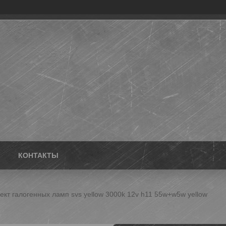
КОНТАКТЫ
ект галогенных ламп svs yellow 3000k 12v h11 55w+w5w yellow