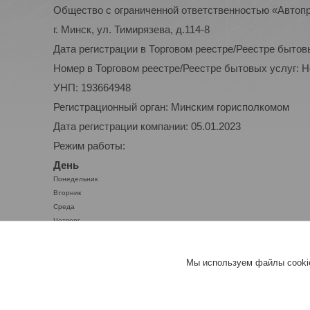
Общество с ограниченной ответственностью «Автоп
г. Минск, ул. Тимирязева, д.114-8
Дата регистрации в Торговом реестре/Реестре бытов
Номер в Торговом реестре/Реестре бытовых услуг: 
УНП: 193664948
Регистрационный орган: Минским горисполкомом
Дата регистрации компании: 05.01.2023
Режим работы:
День
Понедельник
Вторник
Среда
Четверг
Пятница
Суббота
Мы используем файлы cookie
Воскресенье