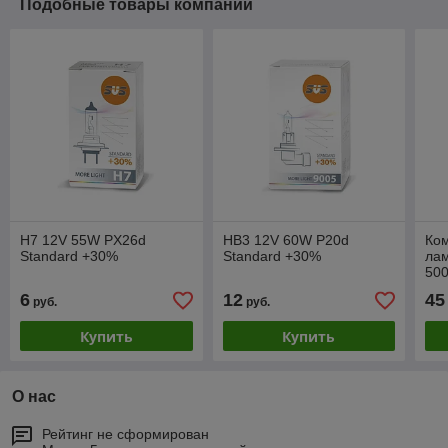
Подобные товары компании
H7 12V 55W PX26d
HB3 12V 60W P20d
Ком
Standard +30%
Standard +30%
лам
50
19
6
12
45
руб.
руб.
Купить
Купить
О нас
Рейтинг не сформирован