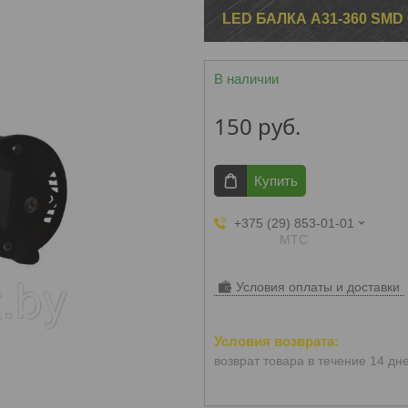
LED БАЛКА A31-360 SM
В наличии
150
руб.
Купить
+375 (29) 853-01-01
МТС
Условия оплаты и доставки
возврат товара в течение 14 дн