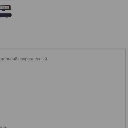
е дальний направленный.
таль