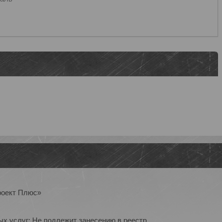
роект Плюс»
ых услуг: Не подлежит занесению в реестр