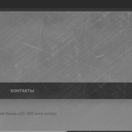
КОНТАКТЫ
ed балка a31-360 smd combo