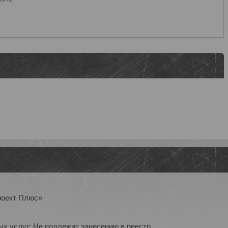
роект Плюс»
ых услуг: Не подлежит занесению в реестр