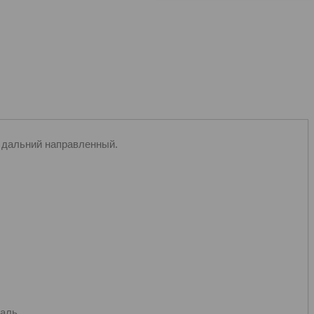
е дальний направленный.
таль