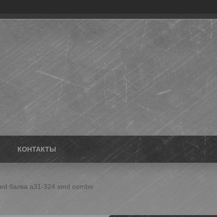
КОНТАКТЫ
ed балка a31-324 smd combo