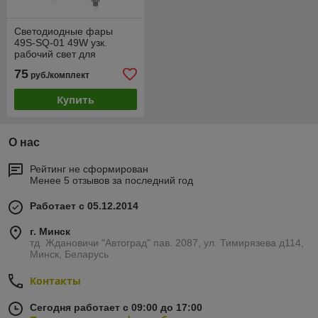
Светодиодные фары
49S-SQ-01 49W узк.
рабочий свет для
спецтехники, грузовиков
75
руб./комплект
Маз Камаз и т.д. 12V-24V
Купить
О нас
Рейтинг не сформирован
Менее 5 отзывов за последний год
Работает с 05.12.2014
г. Минск
тд. Ждановичи "Автоград" пав. 2087, ул. Тимирязева д114,
Минск, Беларусь
Контакты
Сегодня работает с 09:00 до 17:00