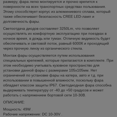
размеру, фара легко монтируется и прочно крепится к
поверхности на всех транспортных средствах пользования.
Этому способствует корпус из алюминиевого сплава, который
также обеспечивает безопасность CREE LED-ламп и
долговечность фары.
Светоотдача диодов составляет 3250Lm, что позволяет
осуществлять их комфортную эксплуатацию при поездках в
ночное время, в дождь или туман. Отличную видимость будет
обеспечивать и световой поток, равный 6000К и проходящий
через прочную линзу из органического стекла.
Монтаж фары осуществляется путем использования
специальных крепежей, которые прилагаются в комплекте. При
этом необходимо учитывать кузовное пространство для
установки данной фары с размерами 105х105мм. Нет
ограничений по установке фары на катера, авто и т.д. при
использовании в повышенной влажности, поскольку фара
обладает классом защиты IP67. Светодиодная фара способна
выдерживать температуру от -40 до +50 градусов и может
работать с напряжением бортовой сети 10-30В.
ОПИСАНИЕ:
Мощность: 49W .
Рабочие напряжение: DC 10-30V .