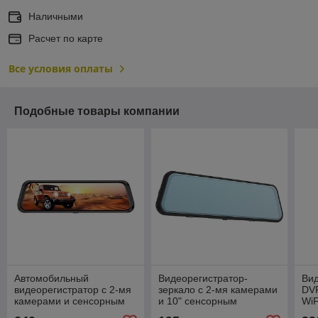
Наличными
Расчет по карте
Все условия оплаты
Подобные товары компании
Автомобильный
Видеорегистратор-
Вид
видеорегистратор с 2-мя
зеркало с 2-мя камерами
DVR
камерами и сенсорным
и 10" сенсорным
WiF
экраном Eplutus D84
дисплеем Eplutus D82