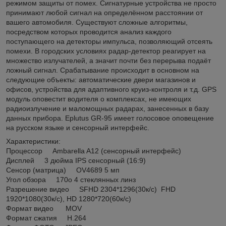
режимом защиты от помех. Сигнатурные устройства не просто
принимают любой сигнал на определённом расстоянии от
вашего автомобиля. Существуют сложные алгоритмы,
посредством которых проводится анализ каждого
поступающего на детекторы импульса, позволяющий отсеять
помехи. В городских условиях радар-детектор реагирует на
множество излучателей, а значит почти без перерыва подаёт
ложный сигнал. Срабатывание происходит в основном на
следующие объекты: автоматические двери магазинов и
офисов, устройства для адаптивного круиз-контроля и т.д. GPS
модуль оповестит водителя о комплексах, не имеющих
радиоизлучение и маломощных радарах, занесенных в базу
данных прибора. Eplutus GR-95 имеет голосовое оповещение
на русском языке и сенсорный интерфейс.
Характеристики:
Процессор Ambarella A12 (сенсорный интерфейс)
Дисплей 3 дюйма IPS сенсорный (16:9)
Сенсор (матрица) OV4689 5 мп
Угол обзора 170о 4 стеклянных линз
Разрешение видео SFHD 2304*1296(30к/c) FHD
1920*1080(30к/c), HD 1280*720(60к/c)
Формат видео MOV
Формат сжатия H.264