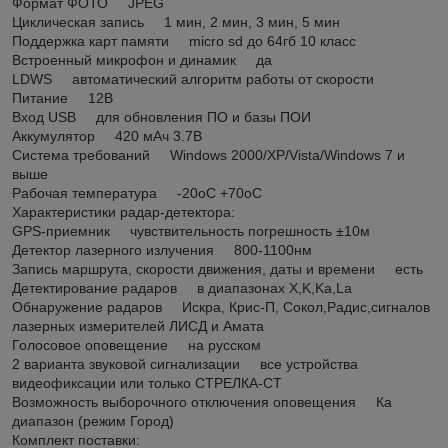
Формат ФОТО JPEG
Циклическая запись 1 мин, 2 мин, 3 мин, 5 мин
Поддержка карт памяти micro sd до 64гб 10 класс
Встроенный микрофон и динамик да
LDWS автоматический алгоритм работы от скорости
Питание 12В
Вход USB для обновления ПО и базы ПОИ
Аккумулятор 420 мАч 3.7В
Система требований Windows 2000/XP/Vista/Windows 7 и
выше
Рабочая температура -20оС +70оС
Характеристики радар-детектора:
GPS-приемник чувствительность погрешность ±10м
Детектор лазерного излучения 800-1100нм
Запись маршрута, скорости движения, даты и времени есть
Детектирование радаров в диапазонах X,K,Ka,La
Обнаружение радаров Искра, Крис-П, Сокол,Радис,сигналов
лазерных измерителей ЛИСД и Амата
Голосовое оповещение на русском
2 варианта звуковой сигнализации все устройства
видеофиксации или только СТРЕЛКА-СТ
Возможность выборочного отключения оповещения Ка
диапазон (режим Город)
Комплект поставки: