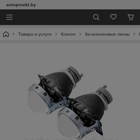
avtoproekt.by
Товары и услуги
Ксенон
би-ксеноновые линзы