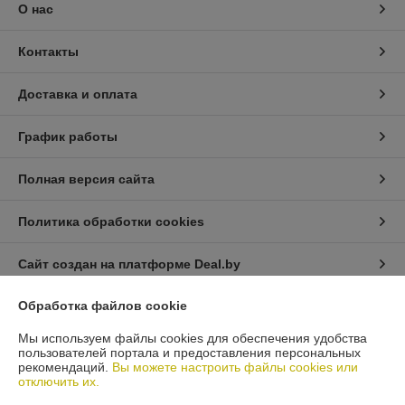
О нас
Контакты
Доставка и оплата
График работы
Полная версия сайта
Политика обработки cookies
Сайт создан на платформе Deal.by
Обработка файлов cookie
Информация для покупателя
Мы используем файлы cookies для обеспечения удобства
Юридическое лицо:
Общество с ограниченной ответственностью
пользователей портала и предоставления персональных
«Автопроект Плюс»
рекомендаций.
Вы можете настроить файлы cookies или
г. Минск, ул. Тимирязева, д.114-8
отключить их.
Регистрационный номер ЕГР: 193664948