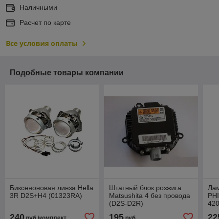
Наличными
Расчет по карте
Все условия оплаты
Подобные товары компании
Биксеноновая линза Hella
Штатный блок розжига
Ла
3R D2S+H4 (01323RA)
Matsushita 4 без провода
PHI
(D2S-D2R)
42
LBCA00L0NX11652
240
195
22
руб./комплект
руб.